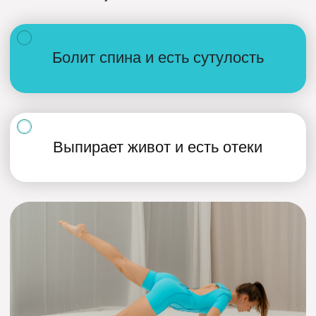
Тело зажатое и «деревянное»
Есть проблемы с мышцами
тазового дна (подтекания при
кашле, низкое либидо, запоры)