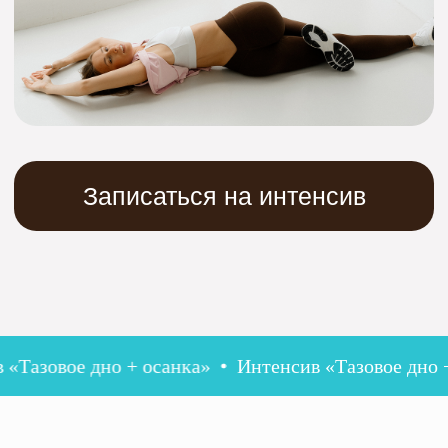
7 тренировок
по 15 минут
Удобный формат
«включай
и повторяй»
Доступ в закрытом
телеграмм канале
Полезные посты
на смежные темы
зовое дно + осанка»
Интенсив «Тазовое дно + ос