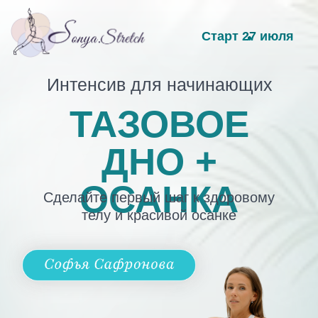
Старт 27 июля
Интенсив для начинающих
ТАЗОВОЕ
ДНО +
ОСАНКА
Сделайте первый шаг к здоровому
телу и красивой осанке